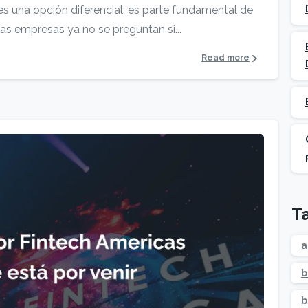
es una opción diferencial: es parte fundamental de
as empresas ya no se preguntan si...
Read more
T
a
b
b