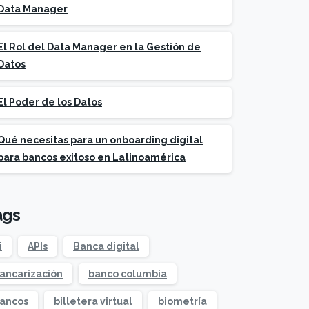
Data Manager
El Rol del Data Manager en la Gestión de
Datos
El Poder de los Datos
Qué necesitas para un onboarding digital
para bancos exitoso en Latinoamérica
ags
i
APIs
Banca digital
ancarización
banco columbia
ancos
billetera virtual
biometría