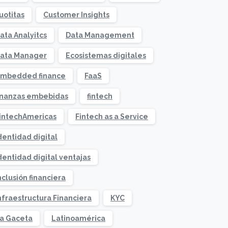
uotitas
Customer Insights
ata Analyitcs
Data Management
ata Manager
Ecosistemas digitales
mbedded finance
FaaS
inanzas embebidas
fintech
intechAmericas
Fintech as a Service
dentidad digital
dentidad digital ventajas
nclusión financiera
nfraestructura Financiera
KYC
a Gaceta
Latinoamérica