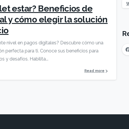
W
let estar? Beneficios de
ual y cómo elegir la solución
cio
R
iente nivel en pagos digitales? Descubre cómo una
ción perfecta para ti. Conoce sus beneficios para
s y desafíos. Habilita...
Read more