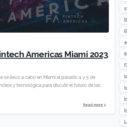
c
D
D
e
Fintech Americas Miami 2023
f
F
i
e se llevó a cabo en Miami el pasado 4 y 5 de
nciera y tecnológica para discutir el futuro de las
i
I
Read more
I
L