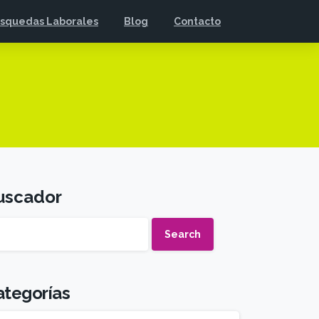
squedas Laborales
Blog
Contacto
uscador
Search
ategorías