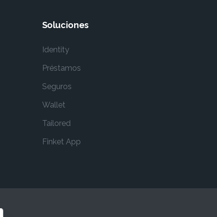
Soluciones
Identity
Préstamos
Seguros
Wallet
Tailored
Finket App