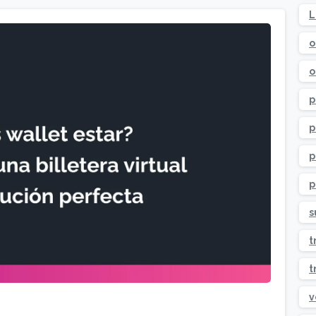
L
o
o
p
p
p
p
s
t
t
v