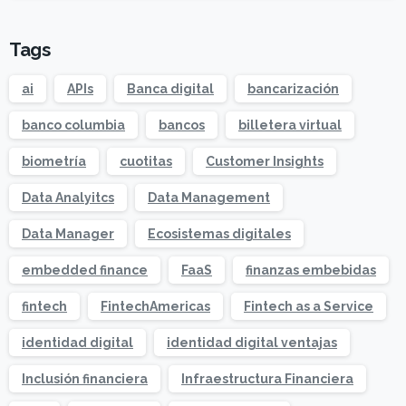
Tags
ai
APIs
Banca digital
bancarización
banco columbia
bancos
billetera virtual
biometría
cuotitas
Customer Insights
Data Analyitcs
Data Management
Data Manager
Ecosistemas digitales
embedded finance
FaaS
finanzas embebidas
fintech
FintechAmericas
Fintech as a Service
identidad digital
identidad digital ventajas
Inclusión financiera
Infraestructura Financiera