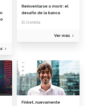
Reinventarse o morir: el
su
desafío de la banca
lo
El Cronista
Ver más
ás
Finket, nuevamente