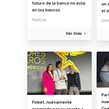
futuro de la banca no está
un 
en los bancos
el 
Noticias
Cron
Ver más
Par
nue
Finket, nuevamente
Coa