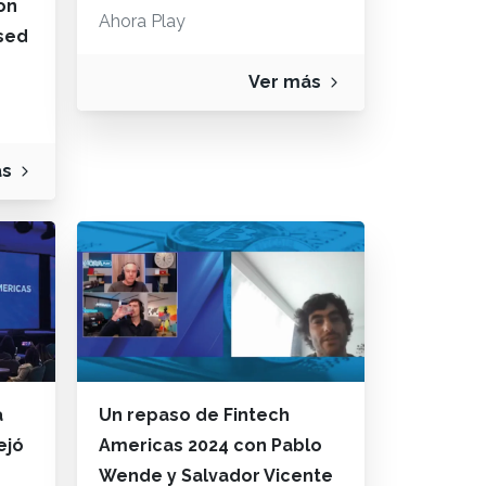
ion
Ahora Play
sed
Ver más
ás
a
Un repaso de Fintech
ejó
Americas 2024 con Pablo
Wende y Salvador Vicente