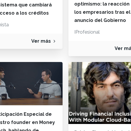
optimismo: la reacción
sistema que cambiará
los empresarios tras el
acceso a los créditos
anuncio del Gobierno
ista
IProfesional
Ver más
Ver m
ticipación Especial de
stro founder en Money
ch, hablando de