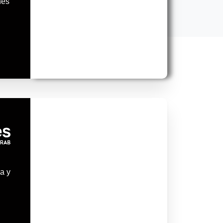
nes
a y