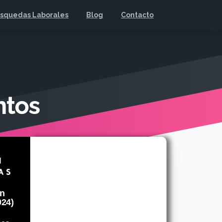
squedas Laborales
Blog
Contacto
ntos
on
024)