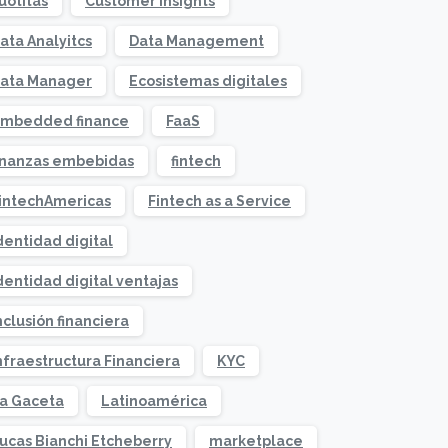
uotitas
Customer Insights
ata Analyitcs
Data Management
ata Manager
Ecosistemas digitales
mbedded finance
FaaS
inanzas embebidas
fintech
intechAmericas
Fintech as a Service
dentidad digital
dentidad digital ventajas
nclusión financiera
nfraestructura Financiera
KYC
a Gaceta
Latinoamérica
ucas Bianchi Etcheberry
marketplace