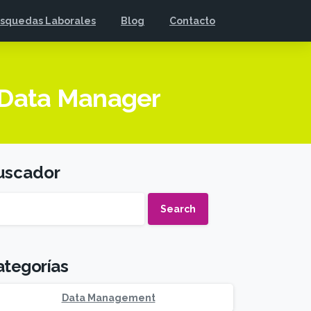
squedas Laborales
Blog
Contacto
n Data Manager
uscador
Search
ategorías
Data Management