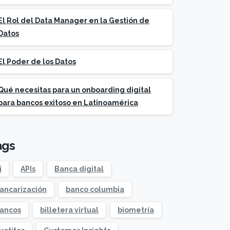
El Rol del Data Manager en la Gestión de
Datos
El Poder de los Datos
Qué necesitas para un onboarding digital
para bancos exitoso en Latinoamérica
ags
i
APIs
Banca digital
ancarización
banco columbia
ancos
billetera virtual
biometría