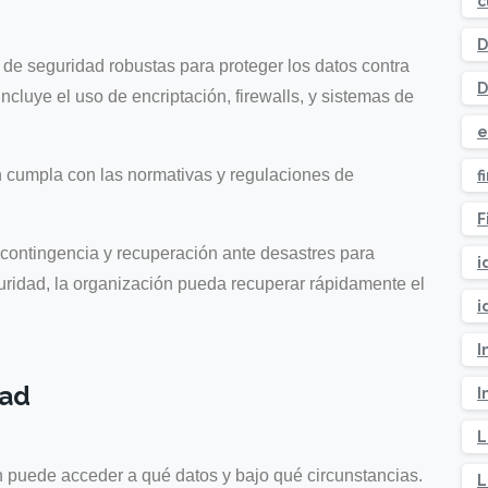
c
D
e seguridad robustas para proteger los datos contra
D
ncluye el uso de encriptación, firewalls, y sistemas de
e
 cumpla con las normativas y regulaciones de
f
F
contingencia y recuperación ante desastres para
i
uridad, la organización pueda recuperar rápidamente el
i
.
I
dad
I
L
 puede acceder a qué datos y bajo qué circunstancias.
L