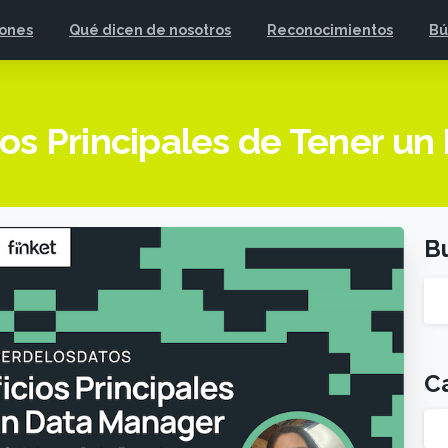
iones
Qué dicen de nosotros
Reconocimientos
Bú
ios Principales de Tener u
B
C