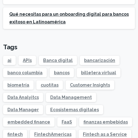
Qué necesitas para un onboarding digital para bancos
exitoso en Latinoamérica
Tags
ai
APIs
Banca digital
bancarización
banco columbia
bancos
billetera virtual
biometría
cuotitas
Customer Insights
Data Analyitcs
Data Management
Data Manager
Ecosistemas digitales
embedded finance
FaaS
finanzas embebidas
fintech
FintechAmericas
Fintech as a Service