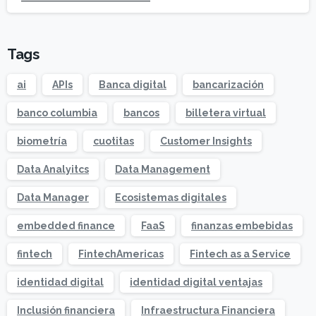
Tags
ai
APIs
Banca digital
bancarización
banco columbia
bancos
billetera virtual
biometría
cuotitas
Customer Insights
Data Analyitcs
Data Management
Data Manager
Ecosistemas digitales
embedded finance
FaaS
finanzas embebidas
fintech
FintechAmericas
Fintech as a Service
identidad digital
identidad digital ventajas
Inclusión financiera
Infraestructura Financiera