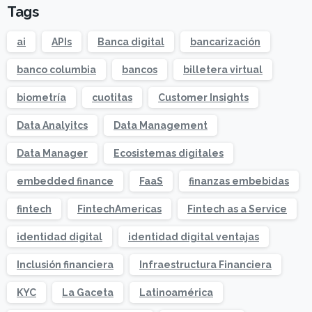
Tags
ai
APIs
Banca digital
bancarización
banco columbia
bancos
billetera virtual
biometría
cuotitas
Customer Insights
Data Analyitcs
Data Management
Data Manager
Ecosistemas digitales
embedded finance
FaaS
finanzas embebidas
fintech
FintechAmericas
Fintech as a Service
identidad digital
identidad digital ventajas
Inclusión financiera
Infraestructura Financiera
KYC
La Gaceta
Latinoamérica