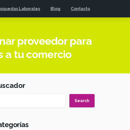
squedas Laborales
Blog
Contacto
onar proveedor para
s a tu comercio
uscador
Search
ategorías