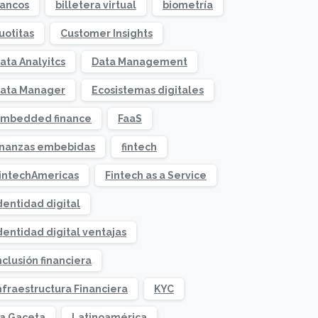
ancos
billetera virtual
biometría
uotitas
Customer Insights
ata Analyitcs
Data Management
ata Manager
Ecosistemas digitales
mbedded finance
FaaS
inanzas embebidas
fintech
intechAmericas
Fintech as a Service
dentidad digital
dentidad digital ventajas
nclusión financiera
nfraestructura Financiera
KYC
a Gaceta
Latinoamérica