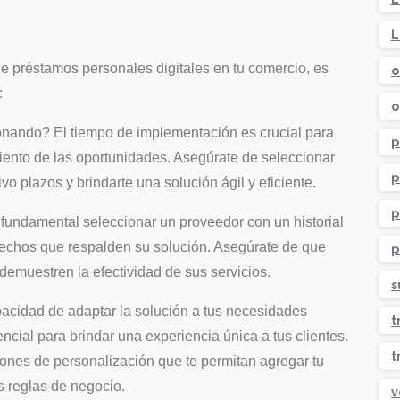
L
 préstamos personales digitales en tu comercio, es
o
:
o
onando? El tiempo de implementación es crucial para
p
ento de las oportunidades. Asegúrate de seleccionar
p
o plazos y brindarte una solución ágil y eficiente.
p
fundamental seleccionar un proveedor con un historial
sfechos que respalden su solución. Asegúrate de que
p
demuestren la efectividad de sus servicios.
s
acidad de adaptar la solución a tus necesidades
t
encial para brindar una experiencia única a tus clientes.
t
ones de personalización que te permitan agregar tu
us reglas de negocio.
v