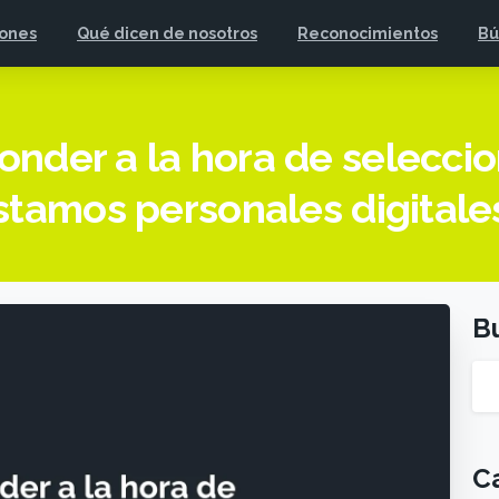
iones
Qué dicen de nosotros
Reconocimientos
Bú
onder a la hora de selecci
stamos personales digitale
B
C