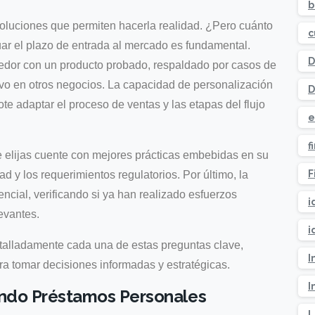
b
soluciones que permiten hacerla realidad. ¿Pero cuánto
c
ar el plazo de entrada al mercado es fundamental.
D
edor con un producto probado, respaldado por casos de
ivo en otros negocios. La capacidad de personalización
D
te adaptar el proceso de ventas y las etapas del flujo
e
f
 elijas cuente con mejores prácticas embebidas en su
F
d y los requerimientos regulatorios. Por último, la
ncial, verificando si ya han realizado esfuerzos
i
levantes.
i
talladamente cada una de estas preguntas clave,
I
ra tomar decisiones informadas y estratégicas.
I
ando Préstamos Personales
L