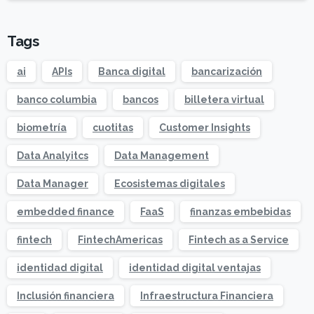
Tags
ai
APIs
Banca digital
bancarización
banco columbia
bancos
billetera virtual
biometría
cuotitas
Customer Insights
Data Analyitcs
Data Management
Data Manager
Ecosistemas digitales
embedded finance
FaaS
finanzas embebidas
fintech
FintechAmericas
Fintech as a Service
identidad digital
identidad digital ventajas
Inclusión financiera
Infraestructura Financiera