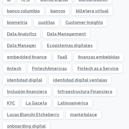
banco columbia
bancos
billetera virtual
biometría
cuotitas
Customer Insights
Data Analyitcs
Data Management
Data Manager
Ecosistemas digitales
embedded finance
FaaS
finanzas embebidas
fintech
FintechAmericas
Fintech as a Service
identidad digital
identidad digital ventajas
Inclusión financiera
Infraestructura Financiera
KYC
La Gaceta
Latinoamérica
Lucas Bianchi Etcheberry
marketplace
onboarding digital