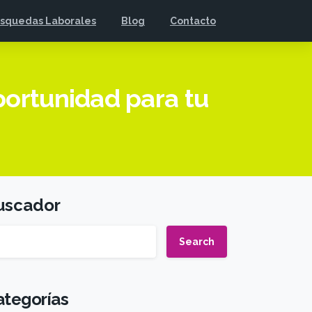
squedas Laborales
Blog
Contacto
portunidad para tu
uscador
Search
ategorías