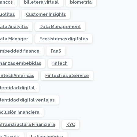
ancos
billetera virtual
biometría
uotitas
Customer Insights
ata Analyitcs
Data Management
ata Manager
Ecosistemas digitales
mbedded finance
FaaS
inanzas embebidas
fintech
intechAmericas
Fintech as a Service
dentidad digital
dentidad digital ventajas
nclusión financiera
nfraestructura Financiera
KYC
a Gaceta
Latinoamérica