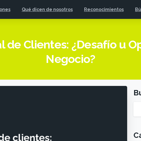
iones
Qué dicen de nosotros
Reconocimientos
Bú
l de Clientes: ¿Desafío u O
Negocio?
B
C