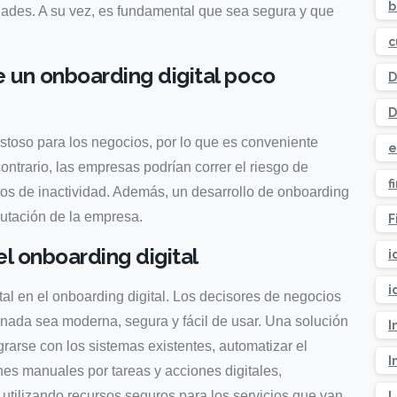
b
dades. A su vez, es fundamental que sea segura y que
c
e un onboarding digital poco
D
D
stoso para los negocios, por lo que es conveniente
e
contrario, las empresas podrían correr el riesgo de
f
pos de inactividad. Además, un desarrollo de onboarding
eputación de la empresa.
F
 el onboarding digital
i
i
 en el onboarding digital. Los decisores de negocios
nada sea moderna, segura y fácil de usar. Una solución
I
arse con los sistemas existentes, automatizar el
I
s manuales por tareas y acciones digitales,
 utilizando recursos seguros para los servicios que van
L