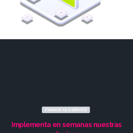
FINANCE AS A SERVICE
Implementa
en
semanas
nuestras