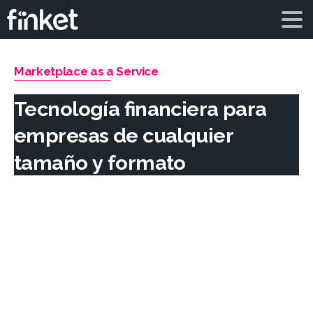
Marketplace as a Service
Tecnología
financiera
para
empresas
de
cualquier
tamaño
y
formato
Somos la nueva manera de acceder a
soluciones financieras digitales. Creemos que
todos pueden potenciar y expandir sus
negocios y proyectos.