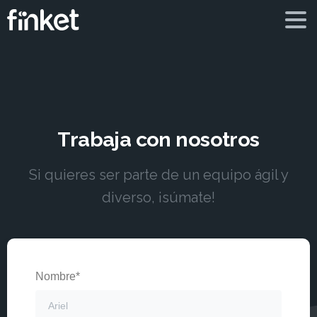
Trabaja
con
nosotros
Si quieres ser parte de un equipo ágil y
diverso, ¡súmate!
Nombre*